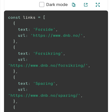
Dark mode
const
 links 
=
[
{
text
:
'Forside'
,
url
:
'https://www.dnb.no/'
,
}
,
{
text
:
'Forsikring'
,
url
:
'https://www.dnb.no/forsikring/'
,
}
,
{
text
:
'Sparing'
,
url
:
'https://www.dnb.no/sparing/'
,
}
,
{